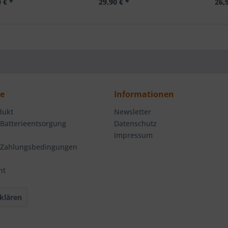
 € *
29,90 € *
26,
ce
Informationen
dukt
Newsletter
 Batterieentsorgung
Datenschutz
Impressum
 Zahlungsbedingungen
ht
klären