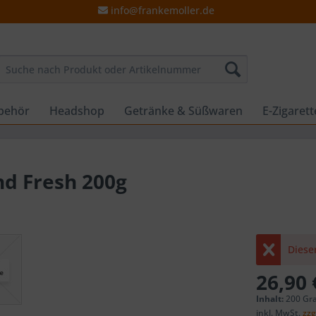
info@frankemoller.de
behör
Headshop
Getränke & Süßwaren
E-Zigaret
nd Fresh 200g
Dieser
26,90 
Inhalt:
200 Gr
inkl. MwSt.
zzg