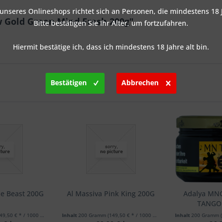
nseres Onlineshops richtet sich an Personen, die mindestens 18 J
w Gold Green Mind Fresh 200g"
Bitte bestätigen Sie Ihr Alter, um fortzufahren.
Hiermit bestätige ich, dass ich mindestens 18 Jahre alt bin.
Bestätigen
Abbrechen
ue Beast 200G
Al Massiva Pink King 200G
Adalya MN
TANGO 
49,50 € * / 1000 Gramm)
Inhalt
200 Gramm
(149,50 € * / 1000 Gramm)
Inhalt
200 Gramm