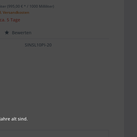
liter (995,00 € * / 1000 Milliliter)
l. Versandkosten
 ca. 5 Tage
Bewerten
SINSL10PI-20
ahre alt sind.