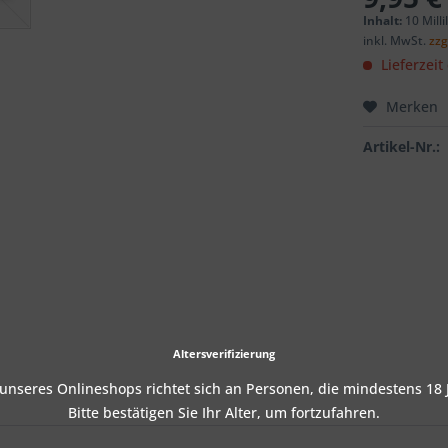
Inhalt:
10 Milli
inkl. MwSt.
zzg
Lieferzeit
Merken
Artikel-Nr.:
Altersverifizierung
nseres Onlineshops richtet sich an Personen, die mindestens 18 J
Bitte bestätigen Sie Ihr Alter, um fortzufahren.