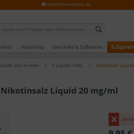
info@frankemoller.de
behör
Headshop
Getränke & Süßwaren
E-Zigaret
Liquids und Aromen
E-Liquids 10ML
Nikotinsalz Liquid
 - Nikotinsalz Liquid 20 mg/ml
Dieser
9,95 €