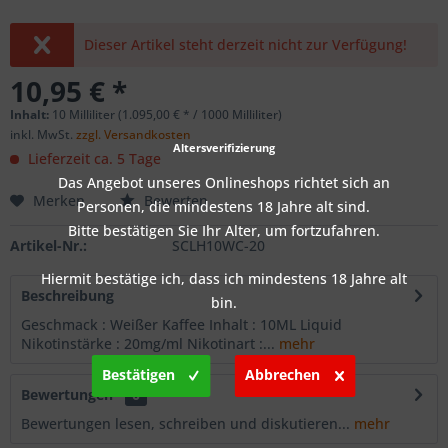
Dieser Artikel steht derzeit nicht zur Verfügung!
10,95 € *
Inhalt:
10 Milliliter (1.095,00 € * / 1000 Milliliter)
inkl. MwSt.
zzgl. Versandkosten
Altersverifizierung
Lieferzeit ca. 5 Tage
Das Angebot unseres Onlineshops richtet sich an
Merken
Bewerten
Personen, die mindestens 18 Jahre alt sind.
Bitte bestätigen Sie Ihr Alter, um fortzufahren.
Artikel-Nr.:
SCLH10WC-20
Hiermit bestätige ich, dass ich mindestens 18 Jahre alt
Beschreibung
bin.
Geschmack : Weißer Kaffee Inhalt : 10ML Liquid
Nikotinstärke : 20mg/ml Nikotinart :...
mehr
Bestätigen
Abbrechen
Bewertungen
0
Bewertungen lesen, schreiben und diskutieren...
mehr