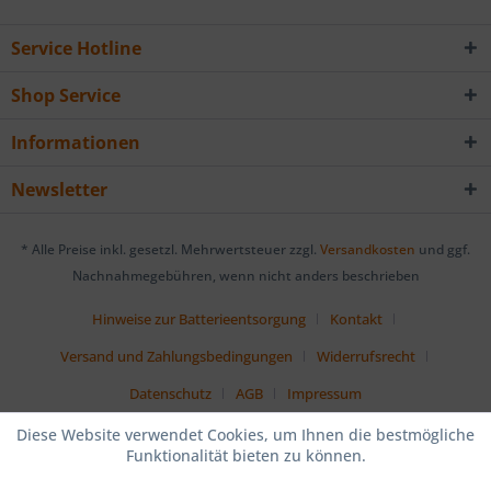
Service Hotline
Shop Service
Informationen
Newsletter
* Alle Preise inkl. gesetzl. Mehrwertsteuer zzgl.
Versandkosten
und ggf.
Nachnahmegebühren, wenn nicht anders beschrieben
Hinweise zur Batterieentsorgung
Kontakt
Versand und Zahlungsbedingungen
Widerrufsrecht
Datenschutz
AGB
Impressum
Diese Website verwendet Cookies, um Ihnen die bestmögliche
Funktionalität bieten zu können.