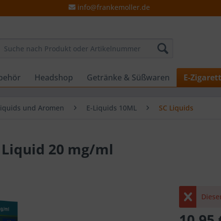
info@frankemoller.de
behör
Headshop
Getränke & Süßwaren
E-Zigaret
Liquids und Aromen
E-Liquids 10ML
SC Liquids
z Liquid 20 mg/ml
Dieser
10,95 