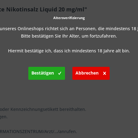
ce Nikotinsalz Liquid 20 mg/ml"
Altersverifizierung
nseres Onlineshops richtet sich an Personen, die mindestens 18 J
Bitte bestätigen Sie Ihr Alter, um fortzufahren.
Hiermit bestätige ich, dass ich mindestens 18 Jahre alt bin.
Bestätigen
Abbrechen
g oder Kennzeichnungsetikett bereithalten.
gen.
FORMATIONSZENTRUM/Arzt/…/anrufen.