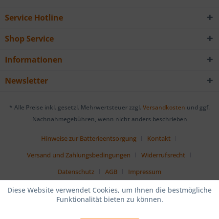
Service Hotline
Shop Service
Informationen
Newsletter
* Alle Preise inkl. gesetzl. Mehrwertsteuer zzgl.
Versandkosten
und ggf.
Nachnahmegebühren, wenn nicht anders beschrieben
Hinweise zur Batterieentsorgung
Kontakt
Versand und Zahlungsbedingungen
Widerrufsrecht
Datenschutz
AGB
Impressum
Diese Website verwendet Cookies, um Ihnen die bestmögliche
Funktionalität bieten zu können.