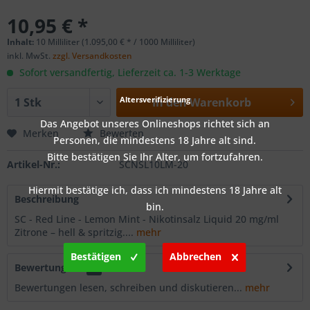
10,95 € *
Inhalt:
10 Milliliter (1.095,00 € * / 1000 Milliliter)
inkl. MwSt.
zzgl. Versandkosten
Sofort versandfertig, Lieferzeit ca. 1-3 Werktage
Altersverifizierung
In den
Warenkorb
Das Angebot unseres Onlineshops richtet sich an
Merken
Bewerten
Personen, die mindestens 18 Jahre alt sind.
Bitte bestätigen Sie Ihr Alter, um fortzufahren.
Artikel-Nr.:
SCNSL10LM-20
Hiermit bestätige ich, dass ich mindestens 18 Jahre alt
Beschreibung
bin.
SC - Red Line - Lemon Mint - Nikotinsalz Liquid 20 mg/ml
Zitrone – hell & spritzig....
mehr
Bestätigen
Abbrechen
Bewertungen
0
Bewertungen lesen, schreiben und diskutieren...
mehr