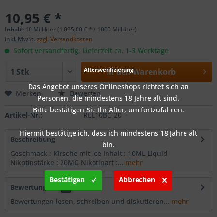
10,95 € *
Inhalt:
10 Milliliter (1.095,00 € * / 1000 Milliliter)
inkl. MwSt.
zzgl. Versandkosten
Sofort versandfertig, Lieferzeit ca. 1-3 Werktage
Altersverifizierung
In den
Warenkorb
Das Angebot unseres Onlineshops richtet sich an
Merken
Bewerten
Personen, die mindestens 18 Jahre alt sind.
Bitte bestätigen Sie Ihr Alter, um fortzufahren.
Artikel-Nr.:
REL10BC-20
Hiermit bestätige ich, dass ich mindestens 18 Jahre alt
Beschreibung
bin.
Geschmack : Kirsche mit Ice Inhalt : 10ML Liquid
Nikotinstärke : 20MG Nikotinart :...
mehr
Bestätigen
Abbrechen
Bewertungen
0
Bewertungen lesen, schreiben und diskutieren...
mehr