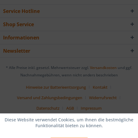
Service Hotline
Shop Service
Informationen
Newsletter
* Alle Preise inkl. gesetzl. Mehrwertsteuer zzgl.
Versandkosten
und ggf.
Nachnahmegebühren, wenn nicht anders beschrieben
Hinweise zur Batterieentsorgung
Kontakt
Versand und Zahlungsbedingungen
Widerrufsrecht
Datenschutz
AGB
Impressum
Diese Website verwendet Cookies, um Ihnen die bestmögliche
Funktionalität bieten zu können.