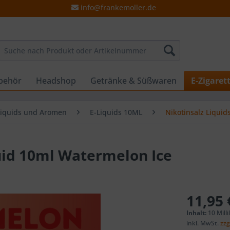
info@frankemoller.de
behör
Headshop
Getränke & Süßwaren
E-Zigaret
Liquids und Aromen
E-Liquids 10ML
Nikotinsalz Liquid
id 10ml Watermelon Ice
11,95 
Inhalt:
10 Milli
inkl. MwSt.
zzg