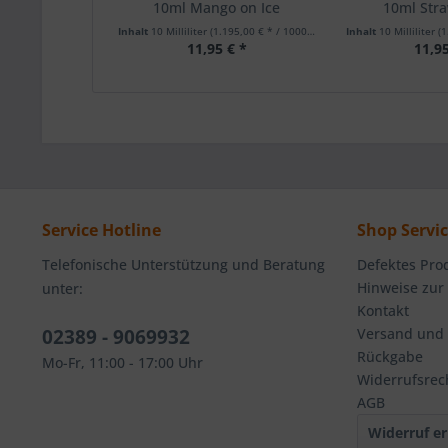
10ml Mango on Ice
10ml Stra
Inhalt
10 Milliliter
(1.195,00 € * / 1000 Milliliter)
Inhalt
10 Milliliter
(1.
11,95 € *
11,95
Service Hotline
Shop Servi
Telefonische Unterstützung und Beratung
Defektes Pro
Hinweise zur
unter:
Kontakt
02389 - 9069932
Versand und
Rückgabe
Mo-Fr, 11:00 - 17:00 Uhr
Widerrufsrec
AGB
Widerruf er