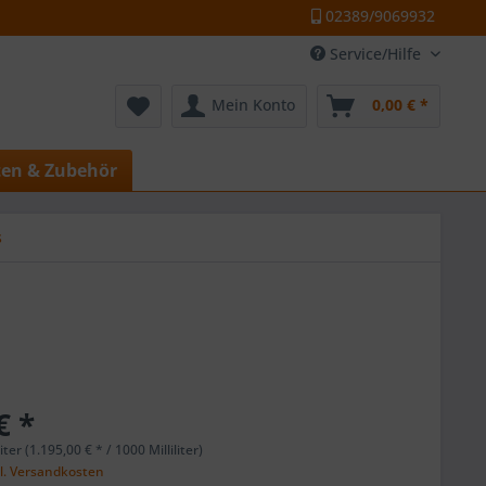
02389/9069932
Service/Hilfe
Mein Konto
0,00 € *
ten & Zubehör
s
€ *
liter (1.195,00 € * / 1000 Milliliter)
l. Versandkosten