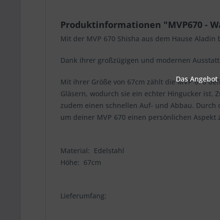
Produktinformationen "MVP670 - W
Mit der MVP 670 Shisha aus dem Hause Aladin be
Dank ihrer großzügigen und modernen Ausstatt
Das Angebot u
Mit ihrer Größe von 67cm zählt die MVP 670 defi
Gläsern, wodurch sie ein echter Hingucker ist.
zudem einen schnellen Auf- und Abbau. Durch d
um deiner MVP 670 einen persönlichen Aspekt 
Material: Edelstahl
Höhe: 67cm
Lieferumfang: