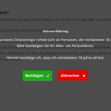
ave"
kommst Du eine große Shisha, die direkt ins Auge fällt, zum faire
ung bleiben keine Wünsche offen.
Altersverifizierung
nseres Onlineshops richtet sich an Personen, die mindestens 18 J
nitiv zu den großen Shishas. Sie verbindet ein schlichtes Design 
Bitte bestätigen Sie Ihr Alter, um fortzufahren.
 Zusätzlich punktet sie mit einem besonders leichten und angeneh
en 18/8 Schliff für den Kopfadapter kannst Du außerdem einen e
Hiermit bestätige ich, dass ich mindestens 18 Jahre alt bin.
zu verpassen.
Bestätigen
Abbrechen