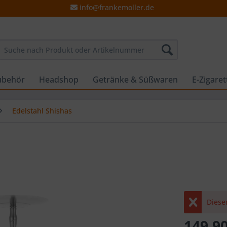
info@frankemoller.de
ubehör
Headshop
Getränke & Süßwaren
E-Zigare
Edelstahl Shishas
Dieser
149,90