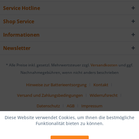
Service Hotline
Shop Service
Informationen
Newsletter
* Alle Preise inkl. gesetzl. Mehrwertsteuer zzgl.
Versandkosten
und ggf.
Nachnahmegebühren, wenn nicht anders beschrieben
Hinweise zur Batterieentsorgung
Kontakt
Versand und Zahlungsbedingungen
Widerrufsrecht
Datenschutz
AGB
Impressum
Diese Website verwendet Cookies, um Ihnen die bestmögliche
Funktionalität bieten zu können.