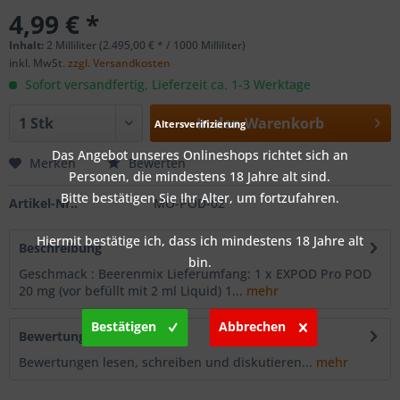
4,99 € *
Inhalt:
2 Milliliter (2.495,00 € * / 1000 Milliliter)
inkl. MwSt.
zzgl. Versandkosten
Sofort versandfertig, Lieferzeit ca. 1-3 Werktage
In den
Warenkorb
Altersverifizierung
Das Angebot unseres Onlineshops richtet sich an
Merken
Bewerten
Personen, die mindestens 18 Jahre alt sind.
Bitte bestätigen Sie Ihr Alter, um fortzufahren.
Artikel-Nr.:
MO-POD-02
Hiermit bestätige ich, dass ich mindestens 18 Jahre alt
Beschreibung
bin.
Geschmack : Beerenmix Lieferumfang: 1 x EXPOD Pro POD
20 mg (vor befüllt mit 2 ml Liquid) 1...
mehr
Bestätigen
Abbrechen
Bewertungen
0
Bewertungen lesen, schreiben und diskutieren...
mehr