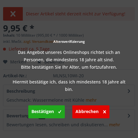
Dieser Artikel steht derzeit nicht zur Verfügung!
9,95 € *
Inhalt:
10 Milliliter (995,00 € * / 1000 Milliliter)
inkl. MwSt.
zzgl. Versandkosten
Altersverifizierung
Lieferzeit ca. 5 Tage
Das Angebot unseres Onlineshops richtet sich an
Personen, die mindestens 18 Jahre alt sind.
Merken
Bewerten
Bitte bestätigen Sie Ihr Alter, um fortzufahren.
Artikel-Nr.:
MLNSL10WI-20
Hiermit bestätige ich, dass ich mindestens 18 Jahre alt
bin.
Beschreibung
Geschmack: Wassermelone mit Kühle
mehr
Bestätigen
Abbrechen
Bewertungen
0
Bewertungen lesen, schreiben und diskutieren...
mehr