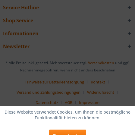
Service Hotline
Shop Service
Informationen
Newsletter
* Alle Preise inkl. gesetzl. Mehrwertsteuer zzgl.
Versandkosten
und ggf.
Nachnahmegebühren, wenn nicht anders beschrieben
Hinweise zur Batterieentsorgung
Kontakt
Versand und Zahlungsbedingungen
Widerrufsrecht
Datenschutz
AGB
Impressum
Diese Website verwendet Cookies, um Ihnen die bestmögliche
Funktionalität bieten zu können.