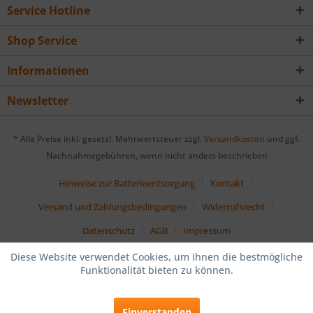
Service Hotline
Shop Service
Informationen
Newsletter
* Alle Preise inkl. gesetzl. Mehrwertsteuer zzgl.
Versandkosten
und ggf.
Nachnahmegebühren, wenn nicht anders beschrieben
Hinweise zur Batterieentsorgung
Kontakt
Versand und Zahlungsbedingungen
Widerrufsrecht
Datenschutz
AGB
Impressum
Diese Website verwendet Cookies, um Ihnen die bestmögliche
Funktionalität bieten zu können.
Einverstanden