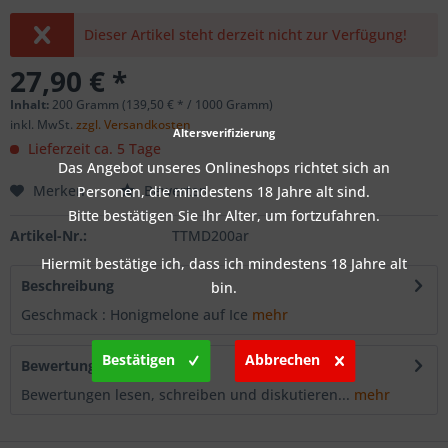
Dieser Artikel steht derzeit nicht zur Verfügung!
27,90 € *
Inhalt:
200 Gramm (139,50 € * / 1000 Gramm)
inkl. MwSt.
zzgl. Versandkosten
Altersverifizierung
Lieferzeit ca. 5 Tage
Das Angebot unseres Onlineshops richtet sich an
Merken
Bewerten
Personen, die mindestens 18 Jahre alt sind.
Bitte bestätigen Sie Ihr Alter, um fortzufahren.
Artikel-Nr.:
TTMD200ar
Hiermit bestätige ich, dass ich mindestens 18 Jahre alt
Beschreibung
bin.
Geschmack : Honigmelone auf Ice
mehr
Bestätigen
Abbrechen
Bewertungen
0
Bewertungen lesen, schreiben und diskutieren...
mehr