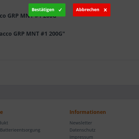
Bestätigen
Abbrechen
cco GRP MNT #1 200G"
bacco GRP MNT #1 200G"
ce
Informationen
dukt
Newsletter
 Batterieentsorgung
Datenschutz
Impressum