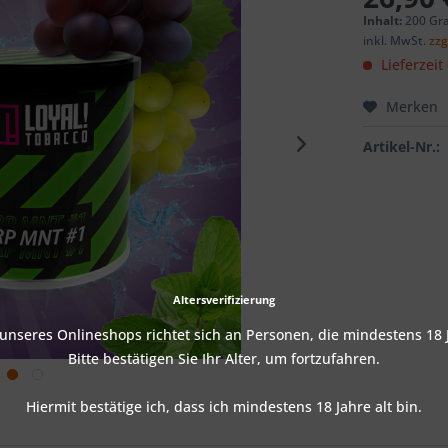
Inhalt:
200 Gr
inkl. MwSt.
zzg
Lieferzeit
Merken
Artikel-Nr.:
Altersverifizierung
nseres Onlineshops richtet sich an Personen, die mindestens 18 J
Bitte bestätigen Sie Ihr Alter, um fortzufahren.
Hiermit bestätige ich, dass ich mindestens 18 Jahre alt bin.