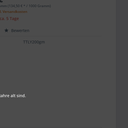
amm (134,50 € * / 1000 Gramm)
l. Versandkosten
 ca. 5 Tage
Bewerten
TTLY200gm
ahre alt sind.