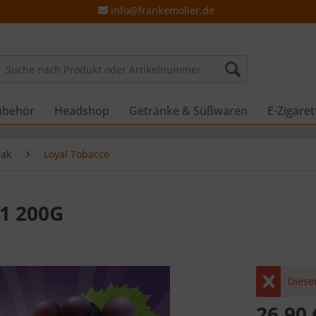
info@frankemoller.de
ubehör
Headshop
Getränke & Süßwaren
E-Zigare
bak
Loyal Tobacco
1 200G
Dieser
26,90 