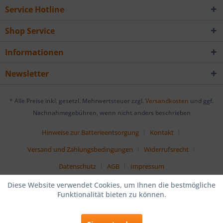
Service Hotline
Shop Service
Informationen
Newsletter
* Alle Preise inkl. gesetzl. Mehrwertsteuer zzgl.
Versandkosten
und ggf.
Nachnahmegebühren, wenn nicht anders beschrieben
Hinweise zur Batterieentsorgung
Kontakt
Versand und Zahlungsbedingungen
Widerrufsrecht
Datenschutz
AGB
Impressum
Diese Website verwendet Cookies, um Ihnen die bestmögliche
Funktionalität bieten zu können.