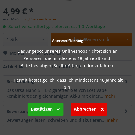
4,99 € *
inkl. MwSt.
zzgl. Versandkosten
Sofort versandfertig, Lieferzeit ca. 1-3 Werktage
In den
Warenkorb
Altersverifizierung
Das Angebot unseres Onlineshops richtet sich an
Merken
Bewerten
Personen, die mindestens 18 Jahre alt sind.
Bitte bestätigen Sie Ihr Alter, um fortzufahren.
Artikel-Nr.:
LV100UNS2-10
Hiermit bestätige ich, dass ich mindestens 18 Jahre alt
Beschreibung
bin.
Das Ursa Nano S II E-Zigaretten-Set von Lost Vape
kombiniert den gleichnamigen Akku mit einer...
mehr
Bestätigen
Abbrechen
Bewertungen
0
Bewertungen lesen, schreiben und diskutieren...
mehr