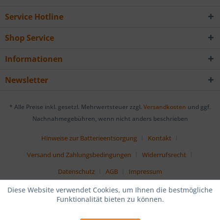
Service Hotline
Shop Service
Informationen
Newsletter
* Alle Preise inkl. gesetzl. Mehrwertsteuer zzgl.
Versandkosten
und ggf.
Nachnahmegebühren, wenn nicht anders beschrieben
Hinweise zur Batterieentsorgung
Kontakt
Versand und Zahlungsbedingungen
Widerrufsrecht
Datenschutz
AGB
Impressum
Diese Website verwendet Cookies, um Ihnen die bestmögliche
Funktionalität bieten zu können.