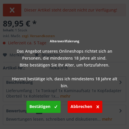
Dieser Artikel steht derzeit nicht zur Verfügung!
89,95 € *
Inhalt:
1 Stück
inkl. MwSt.
zzgl. Versandkosten
Altersverifizierung
Lieferzeit ca. 5 Tage
Das Angebot unseres Onlineshops richtet sich an
Merken
Bewerten
Personen, die mindestens 18 Jahre alt sind.
Bitte bestätigen Sie Ihr Alter, um fortzufahren.
Artikel-Nr.:
huka-018
Hiermit bestätige ich, dass ich mindestens 18 Jahre alt
Beschreibung
bin.
Lieferumfang : 1x Tonkopf 1x Kaminaufsatz 1x Kopfadapter
Oberteil 1x Kohleteller 1x...
mehr
Bestätigen
Abbrechen
Bewertungen
0
Bewertungen lesen, schreiben und diskutieren...
mehr