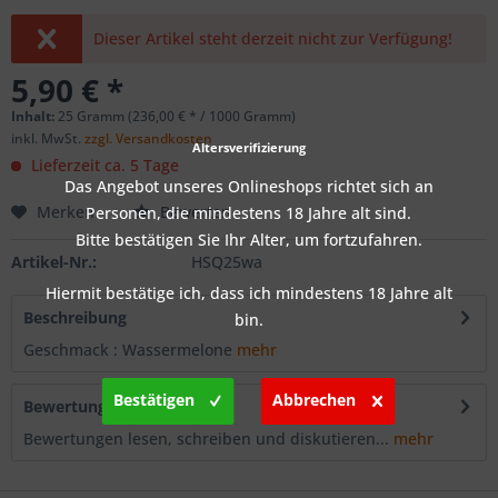
Dieser Artikel steht derzeit nicht zur Verfügung!
5,90 € *
Inhalt:
25 Gramm (236,00 € * / 1000 Gramm)
inkl. MwSt.
zzgl. Versandkosten
Altersverifizierung
Lieferzeit ca. 5 Tage
Das Angebot unseres Onlineshops richtet sich an
Merken
Bewerten
Personen, die mindestens 18 Jahre alt sind.
Bitte bestätigen Sie Ihr Alter, um fortzufahren.
Artikel-Nr.:
HSQ25wa
Hiermit bestätige ich, dass ich mindestens 18 Jahre alt
Beschreibung
bin.
Geschmack : Wassermelone
mehr
Bestätigen
Abbrechen
Bewertungen
0
Bewertungen lesen, schreiben und diskutieren...
mehr