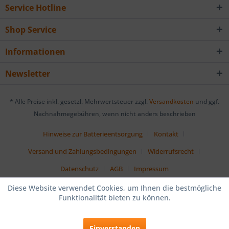
Service Hotline
Shop Service
Informationen
Newsletter
* Alle Preise inkl. gesetzl. Mehrwertsteuer zzgl.
Versandkosten
und ggf.
Nachnahmegebühren, wenn nicht anders beschrieben
Hinweise zur Batterieentsorgung
Kontakt
Versand und Zahlungsbedingungen
Widerrufsrecht
Datenschutz
AGB
Impressum
Diese Website verwendet Cookies, um Ihnen die bestmögliche
Funktionalität bieten zu können.
Einverstanden