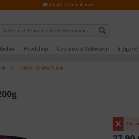
info@frankemoller.de
ubehör
Headshop
Getränke & Süßwaren
E-Zigare
bak
Holster Shisha Tabak
200g
Dieser
27,90 