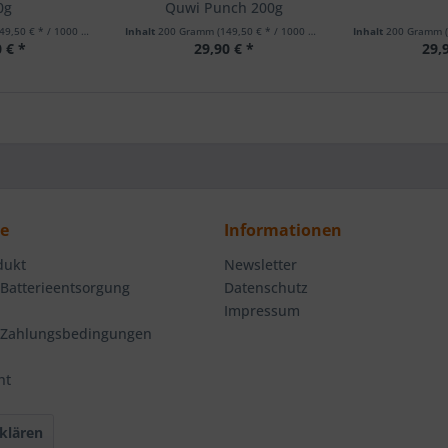
0g
Quwi Punch 200g
49,50 € * / 1000 Gramm)
Inhalt
200 Gramm
(149,50 € * / 1000 Gramm)
Inhalt
200 Gramm
 € *
29,90 € *
29,
ce
Informationen
dukt
Newsletter
 Batterieentsorgung
Datenschutz
Impressum
 Zahlungsbedingungen
ht
klären