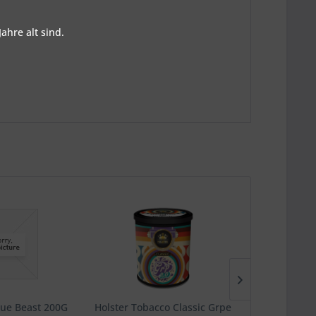
ahre alt sind.
lue Beast 200G
Holster Tobacco Classic Grpe
Almassiva 