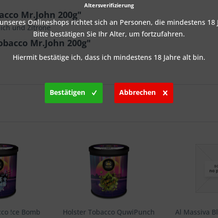
Altersverifizierung
acco Mr.John 200g"
nseres Onlineshops richtet sich an Personen, die mindestens 18 J
ich und Zitrone
Bitte bestätigen Sie Ihr Alter, um fortzufahren.
obacco Mr.John 200g"
Hiermit bestätige ich, dass ich mindestens 18 Jahre alt bin.
Bestätigen
Abbrechen
cco !ce Bomb
Holster Tobacco QuwiPunch
Al Massiva B