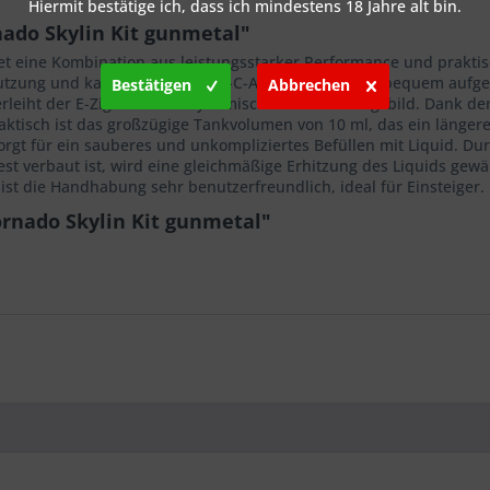
Hiermit bestätige ich, dass ich mindestens 18 Jahre alt bin.
ado Skylin Kit gunmetal"
et eine Kombination aus leistungsstarker Performance und praktis
Nutzung und kann über den USB-C-Anschluss (5V/1A) bequem aufge
Bestätigen
Abbrechen
verleiht der E-Zigarette ein dynamisches Erscheinungsbild. Dank
ktisch ist das großzügige Tankvolumen von 10 ml, das ein länger
sorgt für ein sauberes und unkompliziertes Befüllen mit Liquid. D
fest verbaut ist, wird eine gleichmäßige Erhitzung des Liquids gew
st die Handhabung sehr benutzerfreundlich, ideal für Einsteiger.
rnado Skylin Kit gunmetal"