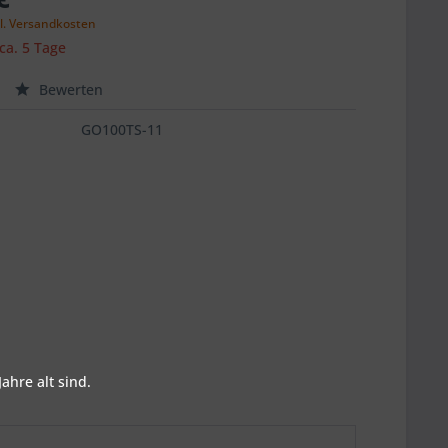
l. Versandkosten
 ca. 5 Tage
Bewerten
GO100TS-11
ahre alt sind.