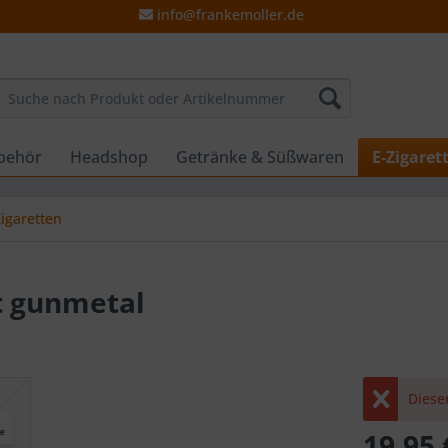
info@frankemoller.de
behör
Headshop
Getränke & Süßwaren
E-Zigaret
Zigaretten
t gunmetal
Dieser
19,95 