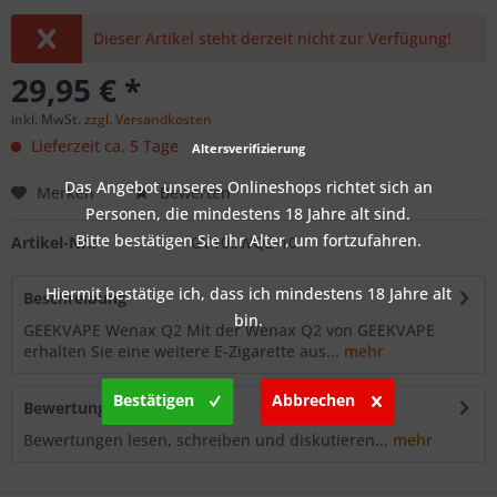
Dieser Artikel steht derzeit nicht zur Verfügung!
29,95 € *
inkl. MwSt.
zzgl. Versandkosten
Lieferzeit ca. 5 Tage
Altersverifizierung
Das Angebot unseres Onlineshops richtet sich an
Merken
Bewerten
Personen, die mindestens 18 Jahre alt sind.
Bitte bestätigen Sie Ihr Alter, um fortzufahren.
Artikel-Nr.:
GV100WQ2-10
Hiermit bestätige ich, dass ich mindestens 18 Jahre alt
Beschreibung
bin.
GEEKVAPE Wenax Q2 Mit der Wenax Q2 von GEEKVAPE
erhalten Sie eine weitere E-Zigarette aus...
mehr
Bestätigen
Abbrechen
Bewertungen
0
Bewertungen lesen, schreiben und diskutieren...
mehr