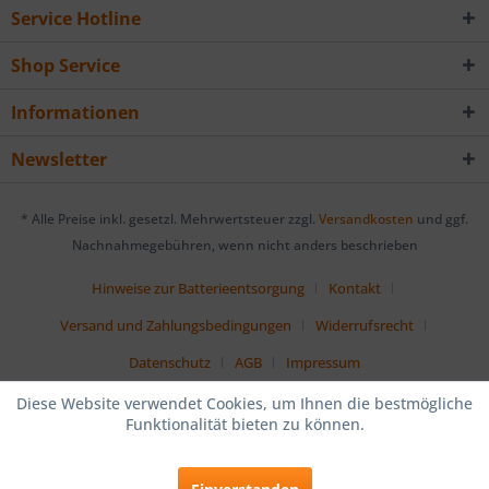
Service Hotline
Shop Service
Informationen
Newsletter
* Alle Preise inkl. gesetzl. Mehrwertsteuer zzgl.
Versandkosten
und ggf.
Nachnahmegebühren, wenn nicht anders beschrieben
Hinweise zur Batterieentsorgung
Kontakt
Versand und Zahlungsbedingungen
Widerrufsrecht
Datenschutz
AGB
Impressum
Diese Website verwendet Cookies, um Ihnen die bestmögliche
Funktionalität bieten zu können.