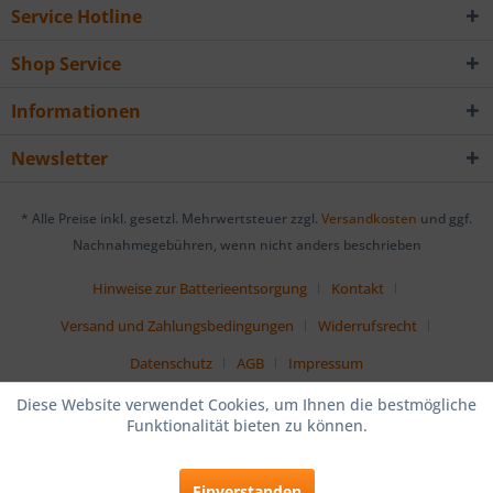
Service Hotline
Shop Service
Informationen
Newsletter
* Alle Preise inkl. gesetzl. Mehrwertsteuer zzgl.
Versandkosten
und ggf.
Nachnahmegebühren, wenn nicht anders beschrieben
Hinweise zur Batterieentsorgung
Kontakt
Versand und Zahlungsbedingungen
Widerrufsrecht
Datenschutz
AGB
Impressum
Diese Website verwendet Cookies, um Ihnen die bestmögliche
Funktionalität bieten zu können.
Einverstanden