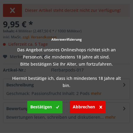
Dieser Artikel steht derzeit nicht zur Verfügung!
9,95 € *
Inhalt:
4 Milliliter (2.487,50 € * / 1000 Milliliter)
inkl. MwSt.
zzgl. Versandkosten
Altersverifizierung
Lieferzeit ca. 5 Tage
Das Angebot unseres Onlineshops richtet sich an
Merken
Bewerten
Personen, die mindestens 18 Jahre alt sind.
Bitte bestätigen Sie Ihr Alter, um fortzufahren.
Artikel-Nr.:
Flerbarpods-017
Hiermit bestätige ich, dass ich mindestens 18 Jahre alt
Beschreibung
bin.
Geschmack: Passionsfrucht Inhalt: 2 Pods
mehr
Bestätigen
Abbrechen
Bewertungen
0
Bewertungen lesen, schreiben und diskutieren...
mehr