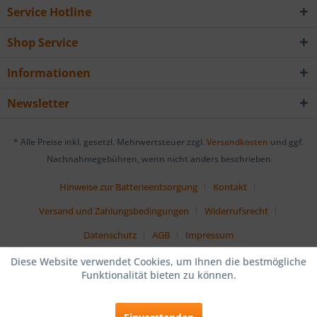
Service Hotline
Shop Service
Informationen
Newsletter
* Alle Preise inkl. gesetzl. Mehrwertsteuer zzgl.
Versandkosten
und ggf.
Nachnahmegebühren, wenn nicht anders beschrieben
Hinweise zur Batterieentsorgung
Kontakt
Versand und Zahlungsbedingungen
Widerrufsrecht
Datenschutz
AGB
Impressum
Diese Website verwendet Cookies, um Ihnen die bestmögliche
Funktionalität bieten zu können.