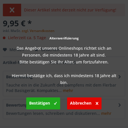
Dieser Artikel steht derzeit nicht zur Verfügung!
9,95 € *
inkl. MwSt.
zzgl. Versandkosten
Lieferzeit ca. 5 Tage
Altersverifizierung
Das Angebot unseres Onlineshops richtet sich an
Merken
Bewerten
Personen, die mindestens 18 Jahre alt sind.
Bitte bestätigen Sie Ihr Alter, um fortzufahren.
Artikel-Nr.:
Flerbarakku-2
Hiermit bestätige ich, dass ich mindestens 18 Jahre alt
Beschreibung
bin.
Tauche ein in die Zukunft des Dampfens mit dem Flerbar
Pod Basisgerät. Kompaktes...
mehr
Bestätigen
Abbrechen
Bewertungen
0
Bewertungen lesen, schreiben und diskutieren...
mehr