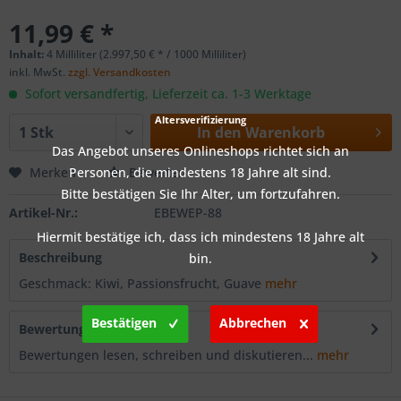
11,99 € *
Inhalt:
4 Milliliter (2.997,50 € * / 1000 Milliliter)
inkl. MwSt.
zzgl. Versandkosten
Sofort versandfertig, Lieferzeit ca. 1-3 Werktage
Altersverifizierung
In den
Warenkorb
Das Angebot unseres Onlineshops richtet sich an
Merken
Personen, die mindestens 18 Jahre alt sind.
Bewerten
Bitte bestätigen Sie Ihr Alter, um fortzufahren.
Artikel-Nr.:
EBEWEP-88
Hiermit bestätige ich, dass ich mindestens 18 Jahre alt
Beschreibung
bin.
Geschmack: Kiwi, Passionsfrucht, Guave
mehr
Bestätigen
Abbrechen
Bewertungen
0
Bewertungen lesen, schreiben und diskutieren...
mehr