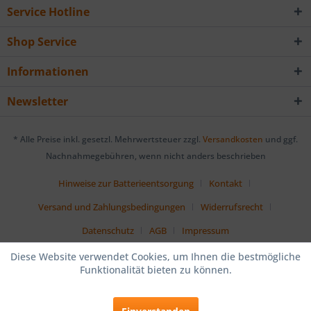
Service Hotline
Shop Service
Informationen
Newsletter
* Alle Preise inkl. gesetzl. Mehrwertsteuer zzgl.
Versandkosten
und ggf.
Nachnahmegebühren, wenn nicht anders beschrieben
Hinweise zur Batterieentsorgung
Kontakt
Versand und Zahlungsbedingungen
Widerrufsrecht
Datenschutz
AGB
Impressum
Diese Website verwendet Cookies, um Ihnen die bestmögliche
Funktionalität bieten zu können.