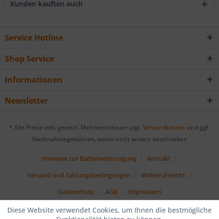
Kunden kauften auch
Service Hotline
Shop Service
Informationen
Newsletter
* Alle Preise inkl. gesetzl. Mehrwertsteuer zzgl.
Versandkosten
und ggf.
Nachnahmegebühren, wenn nicht anders beschrieben
Hinweise zur Batterieentsorgung
Kontakt
Versand und Zahlungsbedingungen
Widerrufsrecht
Datenschutz
AGB
Impressum
Diese Website verwendet Cookies, um Ihnen die bestmögliche