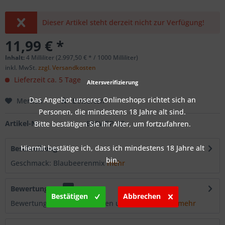
Dieser Artikel steht derzeit nicht zur Verfügung!
11,99 € *
Inhalt:
4 Milliliter (2.997,50 € * / 1000 Milliliter)
inkl. MwSt.
zzgl. Versandkosten
Lieferzeit ca. 5 Tage
Altersverifizierung
Das Angebot unseres Onlineshops richtet sich an
Merken
Bewerten
Personen, die mindestens 18 Jahre alt sind.
Artikel-Nr.:
EBEWEP-28
Bitte bestätigen Sie Ihr Alter, um fortzufahren.
Hiermit bestätige ich, dass ich mindestens 18 Jahre alt
Beschreibung
bin.
Geschmack: Blaubeerenmix
mehr
Bewertungen
0
Bestätigen
Abbrechen
Bewertungen lesen, schreiben und diskutieren...
mehr