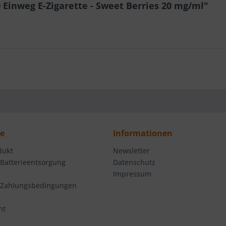
 Einweg E-Zigarette - Sweet Berries 20 mg/ml"
ce
Informationen
dukt
Newsletter
 Batterieentsorgung
Datenschutz
Impressum
 Zahlungsbedingungen
ht