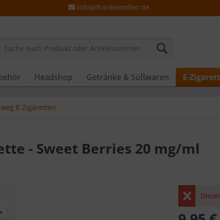
info@frankemoller.de
behör
Headshop
Getränke & Süßwaren
E-Zigaret
nweg E-Zigaretten
ette - Sweet Berries 20 mg/ml
Dieser
9,95 €