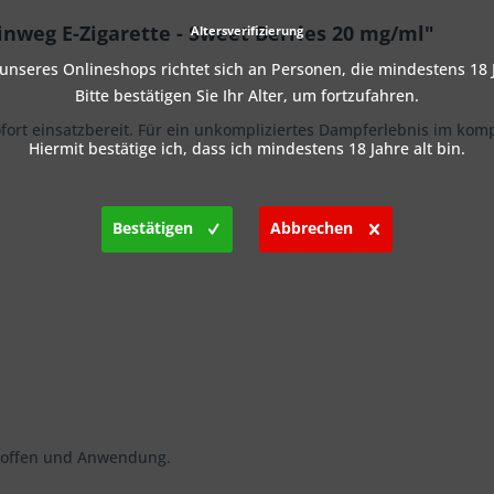
inweg E-Zigarette - Sweet Berries 20 mg/ml"
Altersverifizierung
nseres Onlineshops richtet sich an Personen, die mindestens 18 J
Bitte bestätigen Sie Ihr Alter, um fortzufahren.
sofort einsatzbereit. Für ein unkompliziertes Dampferlebnis im ko
Hiermit bestätige ich, dass ich mindestens 18 Jahre alt bin.
Bestätigen
Abbrechen
stoffen und Anwendung.