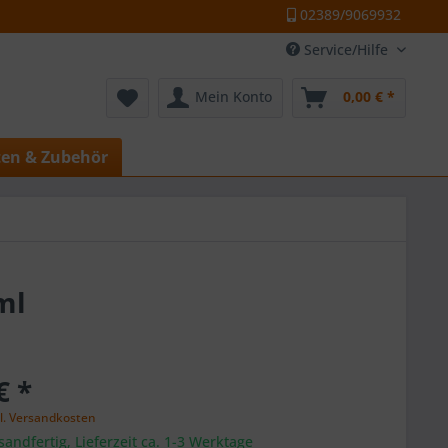
02389/9069932
Service/Hilfe
Mein Konto
0,00 € *
ten & Zubehör
ml
€ *
l. Versandkosten
sandfertig, Lieferzeit ca. 1-3 Werktage