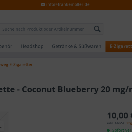
info@frankemoller.de
behör
Headshop
Getränke & Süßwaren
E-Zigaret
nweg E-Zigaretten
rette - Coconut Blueberry 20 mg/
10,00 
inkl. MwSt.
zzg
Sofort ver