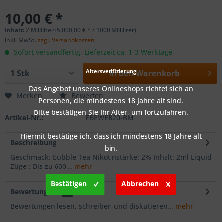
10,00 € *
Inhalt:
2 Milliliter (5.000,00 € * / 1000 Milliliter)
inkl. MwSt.
zzgl. Versandkosten
Sofort versandfertig, Lieferzeit ca. 1-3 Werktage
Altersverifizierung
In den
Warenkorb
Das Angebot unseres Onlineshops richtet sich an
Merken
Bewerten
Personen, die mindestens 18 Jahre alt sind.
Bitte bestätigen Sie Ihr Alter, um fortzufahren.
Artikel-Nr.:
EBEWEB20-BM
Hiermit bestätige ich, dass ich mindestens 18 Jahre alt
Beschreibung
bin.
Geschmack: Bubble Tea Nikotinstärke: 2% Inhalt: 2ml Liquid
Züge : Bis zu 600...
mehr
Bestätigen
Abbrechen
Bewertungen
0
Bewertungen lesen, schreiben und diskutieren...
mehr