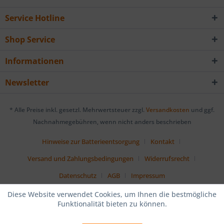
Service Hotline
Shop Service
Informationen
Newsletter
* Alle Preise inkl. gesetzl. Mehrwertsteuer zzgl.
Versandkosten
und ggf.
Nachnahmegebühren, wenn nicht anders beschrieben
Hinweise zur Batterieentsorgung
Kontakt
Versand und Zahlungsbedingungen
Widerrufsrecht
Datenschutz
AGB
Impressum
Diese Website verwendet Cookies, um Ihnen die bestmögliche
Funktionalität bieten zu können.