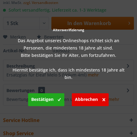
inkl. MwSt.
zzgl. Versandkosten
Sofort versandfertig, Lieferzeit ca. 1-3 Werktage
In den
Warenkorb
Altersverifizierung
Merken
Bewerten
Das Angebot unseres Onlineshops richtet sich an
Personen, die mindestens 18 Jahre alt sind.
Artikel-Nr.:
0305022
Bitte bestätigen Sie Ihr Alter, um fortzufahren.
Beschreibung
Hiermit bestätige ich, dass ich mindestens 18 Jahre alt
Ersatzglas für Eleaf Melo 5 (Volum 4ml)
mehr
bin.
Bewertungen
0
Bewertungen lesen, schreiben und diskutieren...
Bestätigen
Abbrechen
mehr
Service Hotline
Shop Service