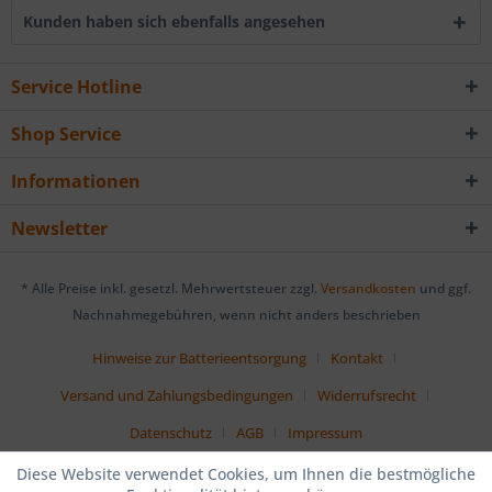
Kunden haben sich ebenfalls angesehen
Service Hotline
Shop Service
Informationen
Newsletter
* Alle Preise inkl. gesetzl. Mehrwertsteuer zzgl.
Versandkosten
und ggf.
Nachnahmegebühren, wenn nicht anders beschrieben
Hinweise zur Batterieentsorgung
Kontakt
Versand und Zahlungsbedingungen
Widerrufsrecht
Datenschutz
AGB
Impressum
Diese Website verwendet Cookies, um Ihnen die bestmögliche