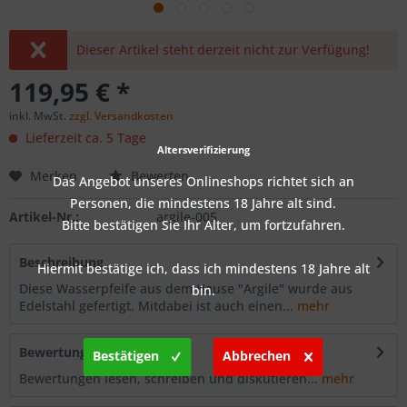
Dieser Artikel steht derzeit nicht zur Verfügung!
119,95 € *
inkl. MwSt.
zzgl. Versandkosten
Lieferzeit ca. 5 Tage
Altersverifizierung
Merken
Bewerten
Das Angebot unseres Onlineshops richtet sich an
Personen, die mindestens 18 Jahre alt sind.
Artikel-Nr.:
argile-005
Bitte bestätigen Sie Ihr Alter, um fortzufahren.
Beschreibung
Hiermit bestätige ich, dass ich mindestens 18 Jahre alt
Diese Wasserpfeife aus dem Hause "Argile" wurde aus
bin.
Edelstahl gefertigt. Mitdabei ist auch einen...
mehr
Bewertungen
0
Bestätigen
Abbrechen
Bewertungen lesen, schreiben und diskutieren...
mehr