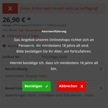
Dieser Artikel steht derzeit nicht zur Verfügung!
26,90 € *
Inhalt:
200 Gramm (134,50 € * / 1000 Gramm)
inkl. MwSt.
zzgl. Versandkosten
Altersverifizierung
Lieferzeit ca. 5 Tage
Das Angebot unseres Onlineshops richtet sich an
Personen, die mindestens 18 Jahre alt sind.
Merken
Bewerten
Bitte bestätigen Sie Ihr Alter, um fortzufahren.
Artikel-Nr.:
TAQ200ga-2024
Hiermit bestätige ich, dass ich mindestens 18 Jahre alt
bin.
Beschreibung
Geschmack: Ananas
mehr
Bestätigen
Abbrechen
Bewertungen
0
Bewertungen lesen, schreiben und diskutieren...
mehr