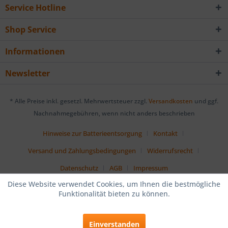
Service Hotline
Shop Service
Informationen
Newsletter
* Alle Preise inkl. gesetzl. Mehrwertsteuer zzgl.
Versandkosten
und ggf.
Nachnahmegebühren, wenn nicht anders beschrieben
Hinweise zur Batterieentsorgung
Kontakt
Versand und Zahlungsbedingungen
Widerrufsrecht
Datenschutz
AGB
Impressum
Diese Website verwendet Cookies, um Ihnen die bestmögliche
Funktionalität bieten zu können.
Einverstanden