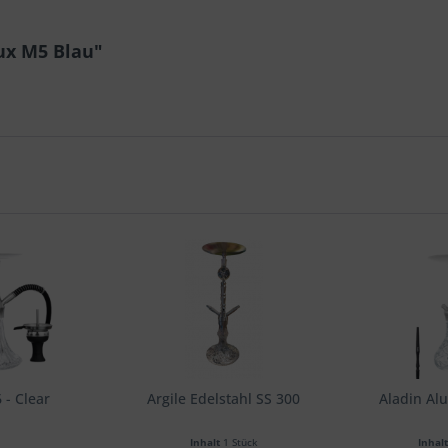
ux M5 Blau"
- Clear
Argile Edelstahl SS 300
Aladin Al
Inhalt
1 Stück
Inhal