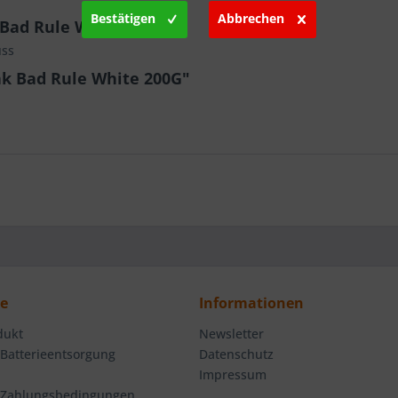
Bestätigen
Abbrechen
Bad Rule White 200G"
uss
ak Bad Rule White 200G"
ce
Informationen
dukt
Newsletter
 Batterieentsorgung
Datenschutz
Impressum
 Zahlungsbedingungen