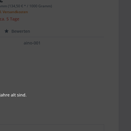
amm (134,50 € * / 1000 Gramm)
l. Versandkosten
 ca. 5 Tage
Bewerten
aino-001
ahre alt sind.