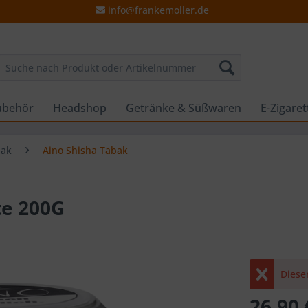
info@frankemoller.de
ubehör
Headshop
Getränke & Süßwaren
E-Zigare
bak
Aino Shisha Tabak
te 200G
Dieser
26,90 