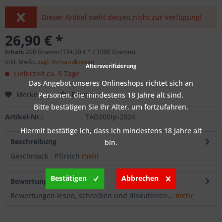
Dieser Artikel steht derzeit nicht zur Verfügung!
26,90 € *
Inhalt:
200 Gramm (134,50 € * / 1000 Gramm)
inkl. MwSt.
zzgl. Versandkosten
Altersverifizierung
Lieferzeit ca. 5 Tage
Das Angebot unseres Onlineshops richtet sich an
Merken
Bewerten
Personen, die mindestens 18 Jahre alt sind.
Bitte bestätigen Sie Ihr Alter, um fortzufahren.
Artikel-Nr.:
TAD200ip-2024
Hiermit bestätige ich, dass ich mindestens 18 Jahre alt
Beschreibung
bin.
Geschmack : Pfirsich
mehr
Bestätigen
Abbrechen
Bewertungen
0
Bewertungen lesen, schreiben und diskutieren...
mehr