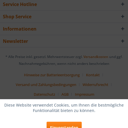
Service Hotline
Shop Service
Informationen
Newsletter
* Alle Preise inkl. gesetzl. Mehrwertsteuer zzgl.
Versandkosten
und ggf.
Nachnahmegebühren, wenn nicht anders beschrieben
Hinweise zur Batterieentsorgung
Kontakt
Versand und Zahlungsbedingungen
Widerrufsrecht
Datenschutz
AGB
Impressum
Diese Website verwendet Cookies, um Ihnen die bestmögliche
Funktionalität bieten zu können.
Einverstanden