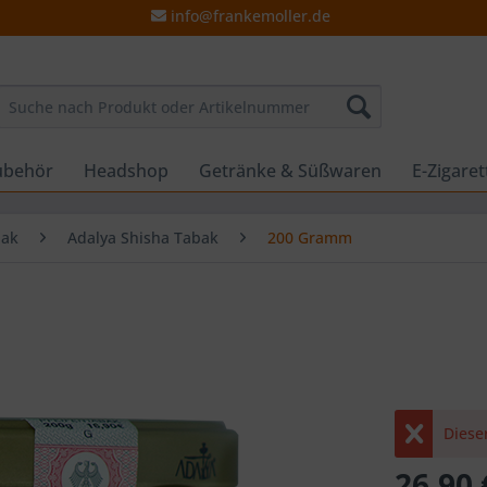
info@frankemoller.de
ubehör
Headshop
Getränke & Süßwaren
E-Zigare
bak
Adalya Shisha Tabak
200 Gramm
Dieser
26,90 