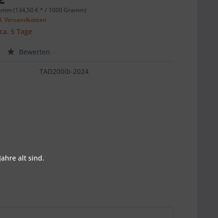
amm (134,50 € * / 1000 Gramm)
l. Versandkosten
 ca. 5 Tage
Bewerten
TAD200ib-2024
ahre alt sind.