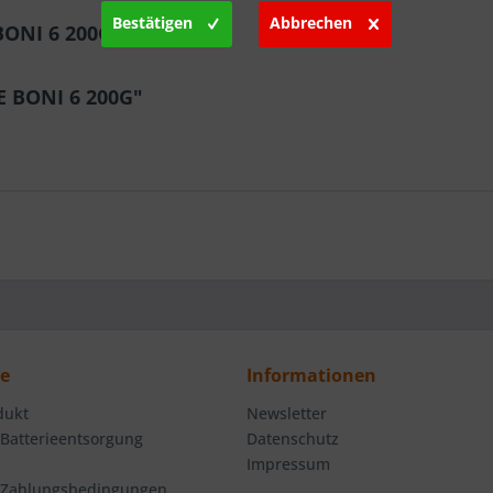
Bestätigen
Abbrechen
BONI 6 200G"
E BONI 6 200G"
ce
Informationen
dukt
Newsletter
 Batterieentsorgung
Datenschutz
Impressum
 Zahlungsbedingungen