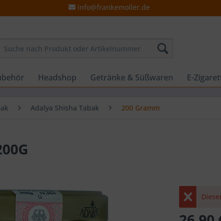
info@frankemoller.de
ubehör
Headshop
Getränke & Süßwaren
E-Zigare
bak
Adalya Shisha Tabak
200 Gramm
200G
Dieser
26,90 