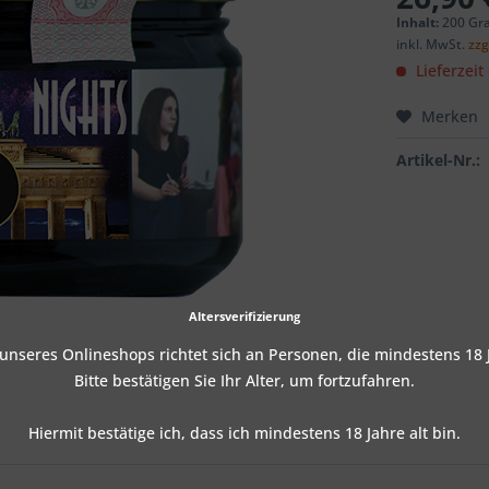
Inhalt:
200 Gr
inkl. MwSt.
zzg
Lieferzeit
Merken
Artikel-Nr.:
Altersverifizierung
nseres Onlineshops richtet sich an Personen, die mindestens 18 J
Bitte bestätigen Sie Ihr Alter, um fortzufahren.
Hiermit bestätige ich, dass ich mindestens 18 Jahre alt bin.