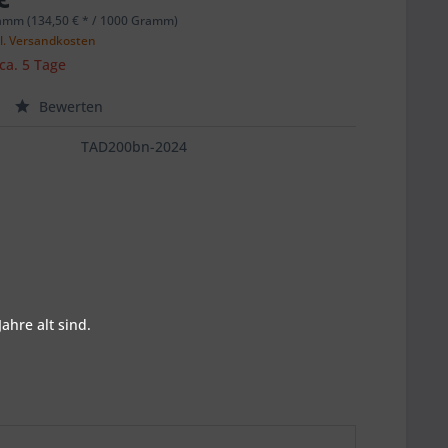
amm (134,50 € * / 1000 Gramm)
l. Versandkosten
 ca. 5 Tage
Bewerten
TAD200bn-2024
ahre alt sind.