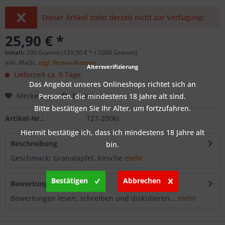
Dieser Artikel steht derzeit nicht zur Verfügung!
25,90 € *
Inhalt:
200 Gramm (129,50 € * / 1000 Gramm)
inkl. MwSt.
zzgl. Versandkosten
Altersverifizierung
Lieferzeit ca. 5 Tage
Das Angebot unseres Onlineshops richtet sich an
Merken
Bewerten
Personen, die mindestens 18 Jahre alt sind.
Bitte bestätigen Sie Ihr Alter, um fortzufahren.
Artikel-Nr.:
T27-200ki
Hiermit bestätige ich, dass ich mindestens 18 Jahre alt
Beschreibung
bin.
Geschmack: Granatapfel, Kirsche
mehr
Bestätigen
Abbrechen
Bewertungen
0
Bewertungen lesen, schreiben und diskutieren...
mehr