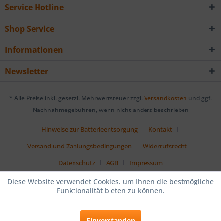
Service Hotline
Shop Service
Informationen
Newsletter
* Alle Preise inkl. gesetzl. Mehrwertsteuer zzgl.
Versandkosten
und ggf.
Nachnahmegebühren, wenn nicht anders beschrieben
Hinweise zur Batterieentsorgung
Kontakt
Versand und Zahlungsbedingungen
Widerrufsrecht
Datenschutz
AGB
Impressum
Diese Website verwendet Cookies, um Ihnen die bestmögliche
Funktionalität bieten zu können.
Einverstanden